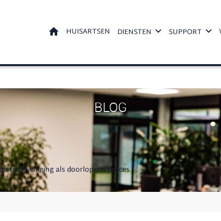
WELKOM
HUISARTSEN
DIENSTEN
SUPPORT
BLOG
matiebeveiliging als doorlopend proces