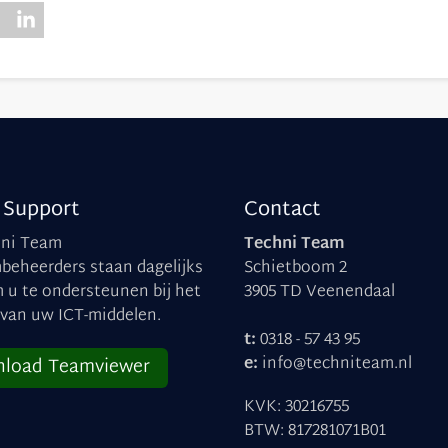
 Support
Contact
hni Team
Techni Team
beheerders staan dagelijks
Schietboom 2
m u te ondersteunen bij het
3905 TD Veenendaal
 van uw ICT-middelen.
t:
0318 - 57 43 95
e:
info@techniteam.nl
load Teamviewer
KVK: 30216755
BTW: 817281071B01