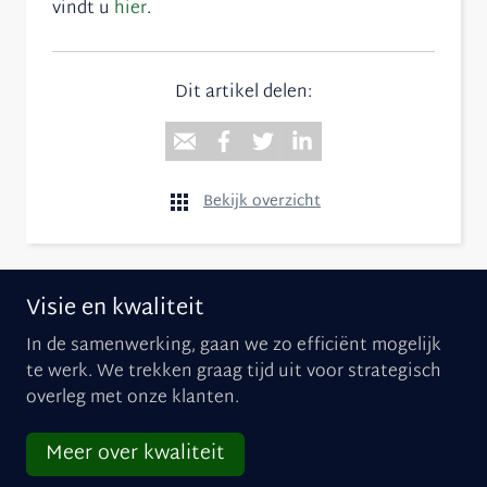
vindt u
hier
.
Dit artikel delen:
Bekijk overzicht
Visie en kwaliteit
In de samenwerking, gaan we zo efficiënt mogelijk
te werk. We trekken graag tijd uit voor strategisch
overleg met onze klanten.
Meer over kwaliteit