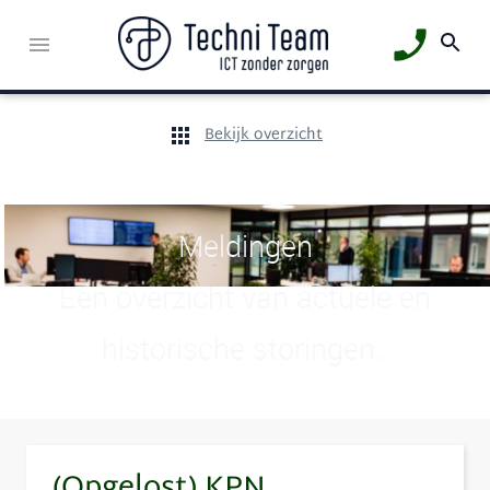
Bekijk overzicht
Meldingen
Een overzicht van actuele en
historische storingen..
(Opgelost) KPN