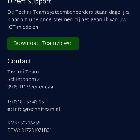
Direct Support
De Techni Team systeembeheerders staan dagelijks
klaar om u te ondersteunen bij het gebruik van uw
ICT-middelen.
Download Teamviewer
Contact
Techni Team
Schietboom 2
3905 TD Veenendaal
t:
0318 - 57 43 95
e:
info@techniteam.nl
KVK: 30216755
BTW: 817281071B01