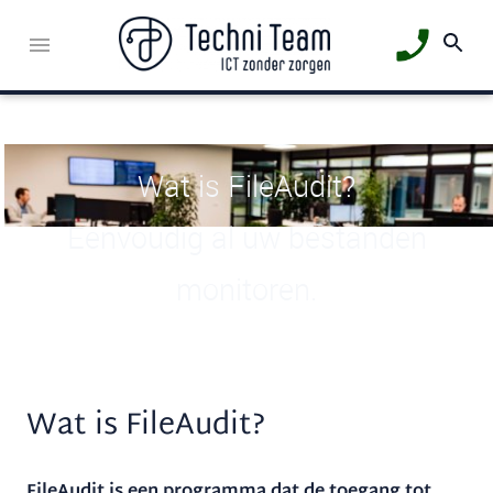
Wat is FileAudit?
Eenvoudig al uw bestanden
monitoren.
Wat is FileAudit?
FileAudit is een programma dat de toegang tot